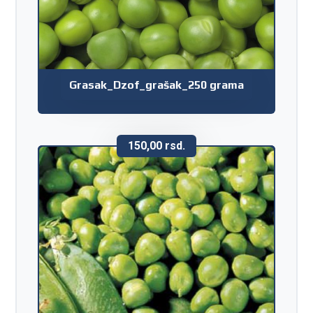
Grasak_Dzof_grašak_250 grama
150,00
rsd.