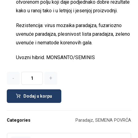
otvorenom polju koji daje podjednako dobre rezultate
kako u ranoj tako i u letnjoj i jesenjoj proizvodnji.
Rezistencija: virus mozaika paradajza, fuzariozno
uvenuće paradajza, plesnivost lista paradajza, zeleno
uvenuće i nematode korenovih gala.
Uvozni hibrid. MONSANTO/SEMINIS
-
+
Dodaj u korpu
Categories
Paradajz
,
SEMENA POVRĆA