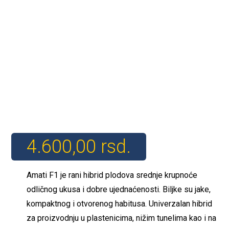
4.600,00
rsd.
Amati F1 je rani hibrid plodova srednje krupnoće
odličnog ukusa i dobre ujednaćenosti. Biljke su jake,
kompaktnog i otvorenog habitusa. Univerzalan hibrid
za proizvodnju u plastenicima, nižim tunelima kao i na