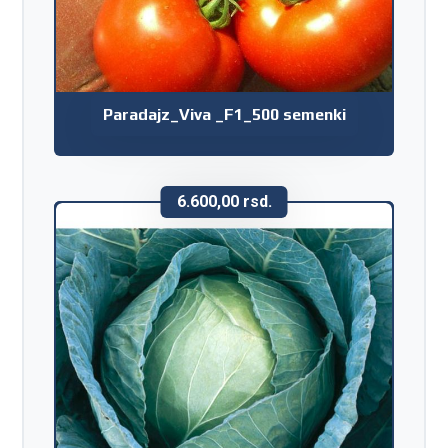
Paradajz_Viva _F1_500 semenki
6.600,00
rsd.