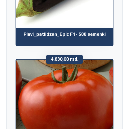
Plavi_patlidzan_Epic F1- 500 semenki
4.830,00
rsd.