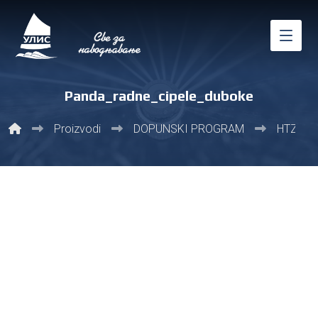
Panda_radne_cipele_duboke
Proizvodi
DOPUNSKI PROGRAM
HTZ op