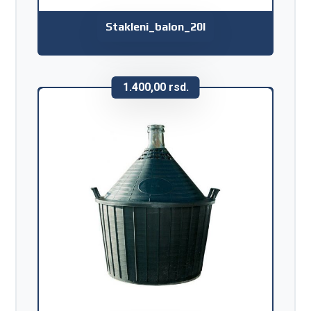
Stakleni_balon_20l
1.400,00
rsd.