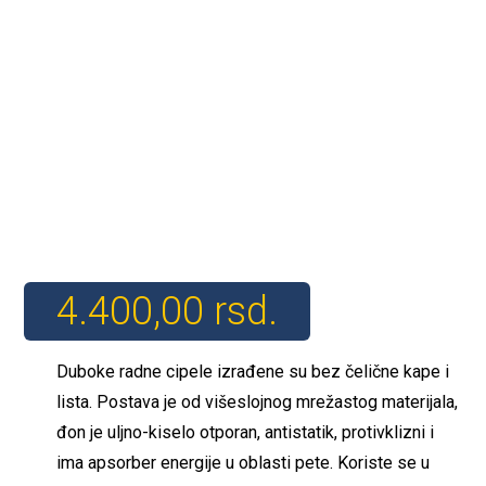
4.400,00
rsd.
Duboke radne cipele izrađene su bez čelične kape i
lista. Postava je od višeslojnog mrežastog materijala,
đon je uljno-kiselo otporan, antistatik, protivklizni i
ima apsorber energije u oblasti pete. Koriste se u