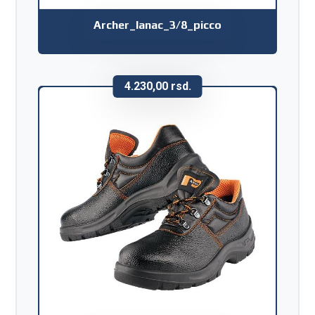
Archer_lanac_3/8_picco
4.230,00
rsd.