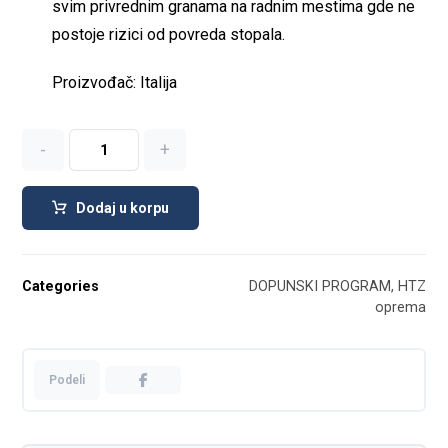
svim privrednim granama na radnim mestima gde ne
postoje rizici od povreda stopala.
Proizvođač: Italija
-
+
Dodaj u korpu
Categories
DOPUNSKI PROGRAM
,
HTZ
oprema