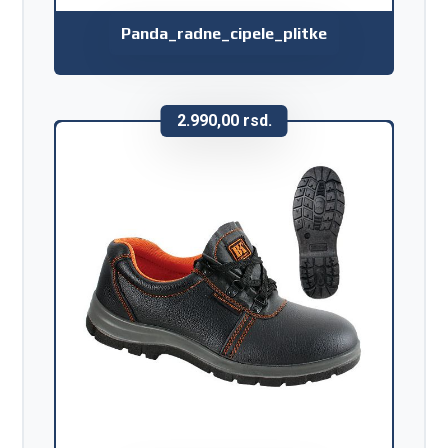
Panda_radne_cipele_plitke
2.990,00
rsd.