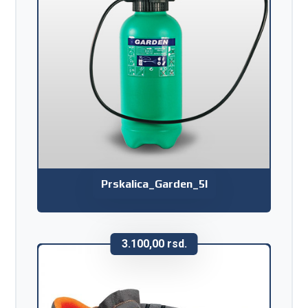
Prskalica_Garden_5l
3.100,00
rsd.