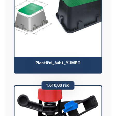
Plastični_šaht_YUMBO
1.610,00
rsd.