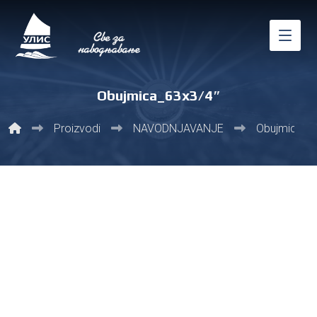
Obujmica_63x3/4″
Proizvodi
NAVODNJAVANJE
Obujmice