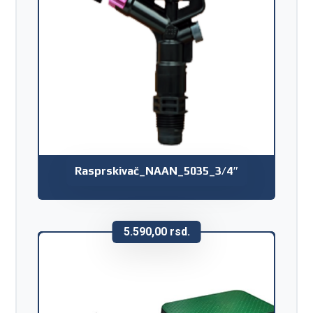
Rasprskivač_NAAN_5035_3/4″
5.590,00
rsd.