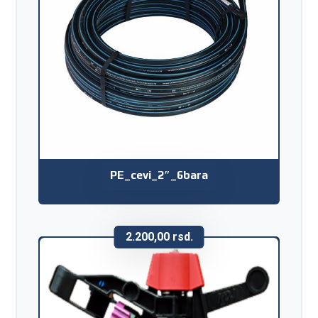
PE_cevi_2″_6bara
2.200,00
rsd.