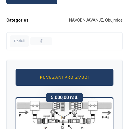
Categories
NAVODNJAVANJE
,
Obujmice
POVEZANI PROIZVODI
5.000,00
rsd.