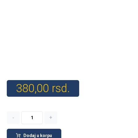
380,00
rsd.
-
+
Dodaj u korpu