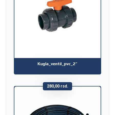
Kugla_ventil_pvc_2″
280,00
rsd.