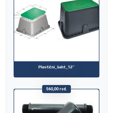
Plastični_šaht_12″
560,00
rsd.