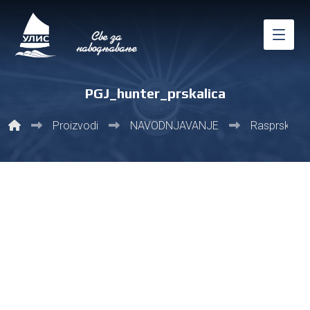
PGJ_hunter_prskalica
Proizvodi
NAVODNJAVANJE
Rasprskivači