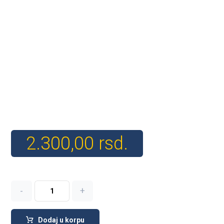
2.300,00
rsd.
-
+
Dodaj u korpu