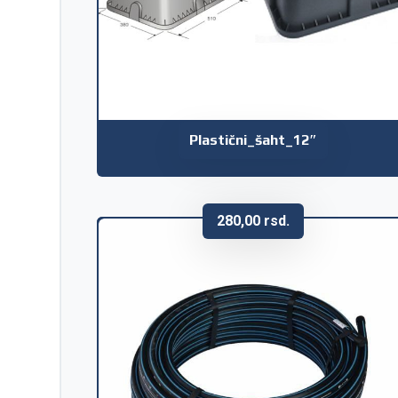
Plastični_šaht_12″
280,00
rsd.