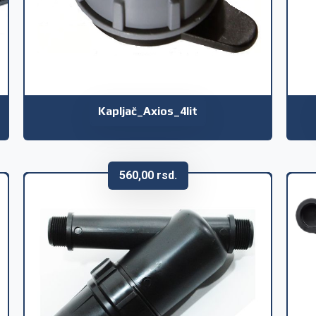
Kapljač_Axios_4lit
560,00
rsd.