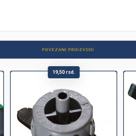
POVEZANI PROIZVODI
19,50
rsd.