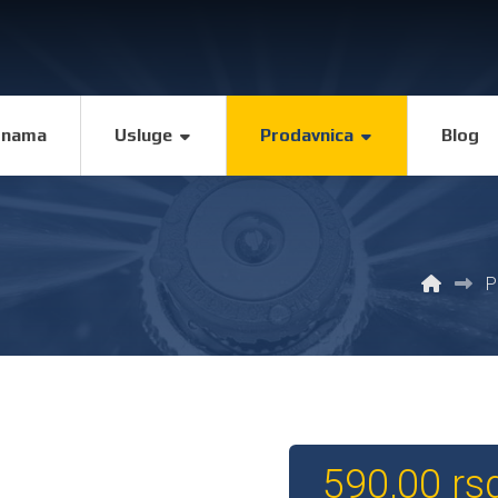
 nama
Usluge
Prodavnica
Blog
P
590,00
rs