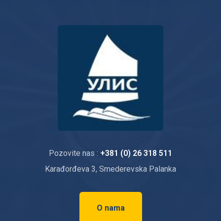
Pozovite nas :
+381 (0) 26 318 511
Karađorđeva 3, Smederevska Palanka
O nama