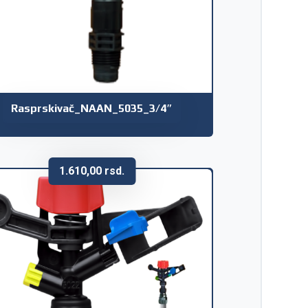
Rasprskivač_NAAN_5035_3/4″
1.610,00
rsd.