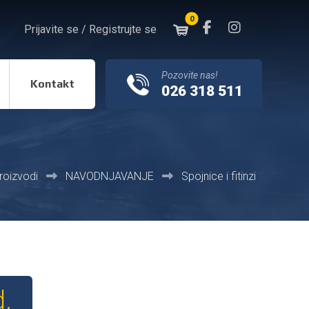
Prijavite se / Registrujte se
Pozovite nas!
Kontakt
026 318 511
roizvodi
NAVODNJAVANJE
Spojnice i fitinzi
d.