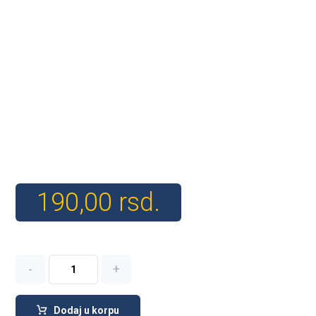
190,00
rsd.
-
+
Dodaj u korpu