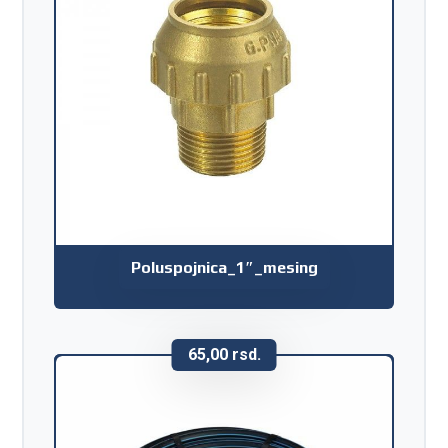
Poluspojnica_1″_mesing
65,00
rsd.