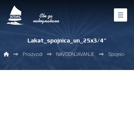
Lakat_spojnica_un_25x3/4″
Proizvodi
NAVODNJAVANJE
Spojnice i fit