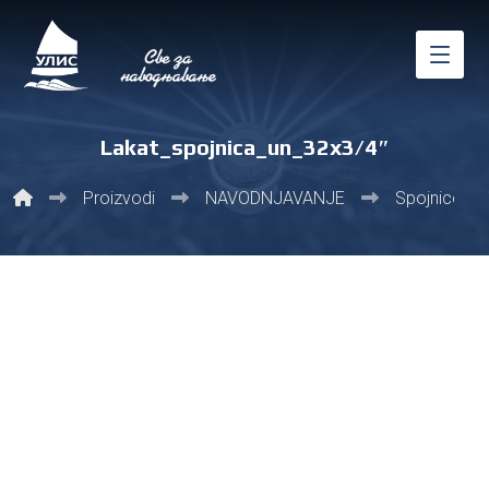
Lakat_spojnica_un_32x3/4″
Proizvodi
NAVODNJAVANJE
Spojnice i fit