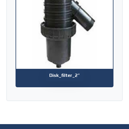
Disk_filter_2″