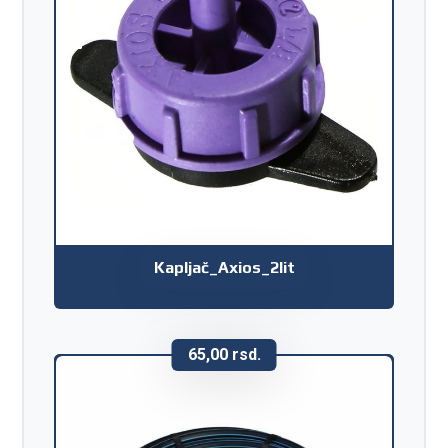
Kapljač_Axios_2lit
65,00
rsd.