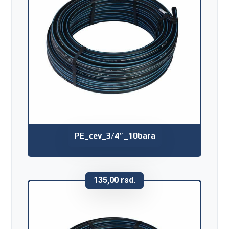
PE_cev_3/4″_10bara
135,00
rsd.