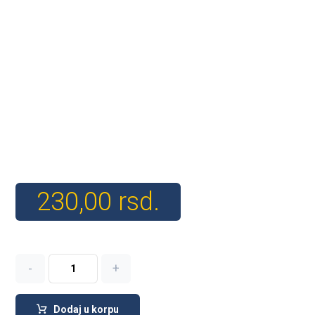
230,00
rsd.
-
+
Dodaj u korpu