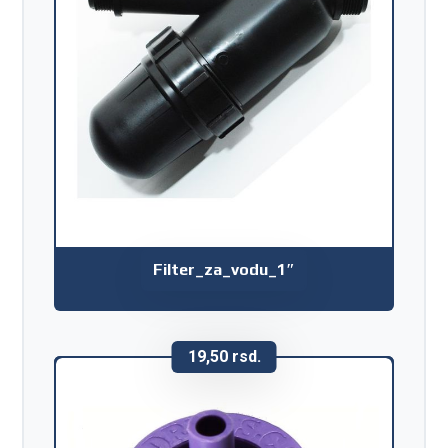
Filter_za_vodu_1″
19,50
rsd.