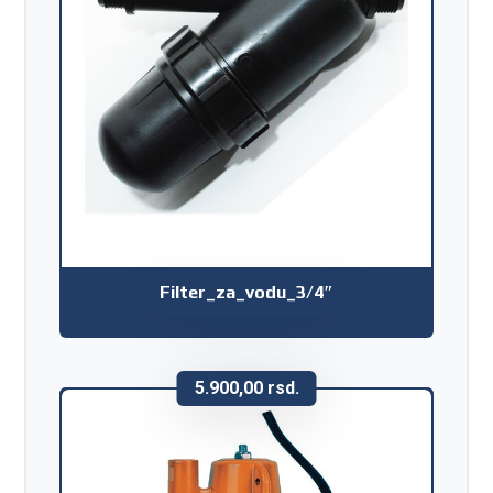
Filter_za_vodu_3/4″
5.900,00
rsd.