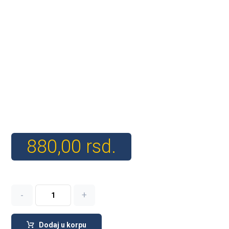
880,00
rsd.
-
+
Dodaj u korpu