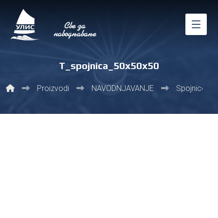
T_spojnica_50x50x50
Proizvodi
NAVODNJAVANJE
Spojnice i fit