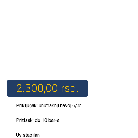
2.300,00
rsd.
Priključak: unutrašnji navoj 6/4″
Pritisak: do 10 bar-a
Uv stabilan