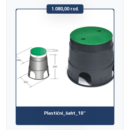
1.080,00
rsd.
Plastični_šaht_10″