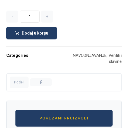
-
+
Dodaj u korpu
Categories
NAVODNJAVANJE
,
Ventili i
slavine
POVEZANI PROIZVODI