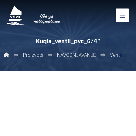
Kugla_ventil_pvc_6/4″
Proizvodi
NAVODNJAVANJE
Ventili i slav