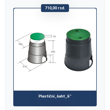
710,00
rsd.
Plastični_šaht_6″