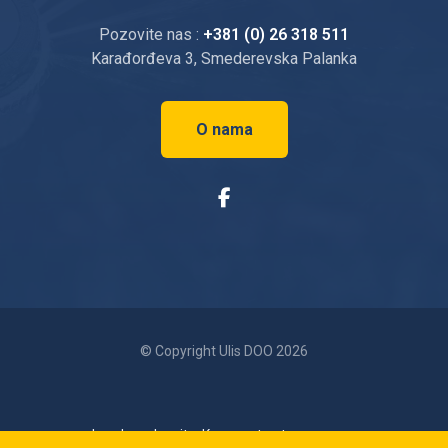
Pozovite nas :
+381 (0) 26 318 511
Karađorđeva 3, Smederevska Palanka
O nama
© Copyright Ulis DOO 2026
Izrada web sajta: Konncept.net