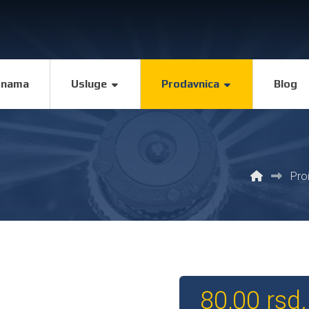
 nama
Usluge
Prodavnica
Blog
Pro
80,00
rsd.