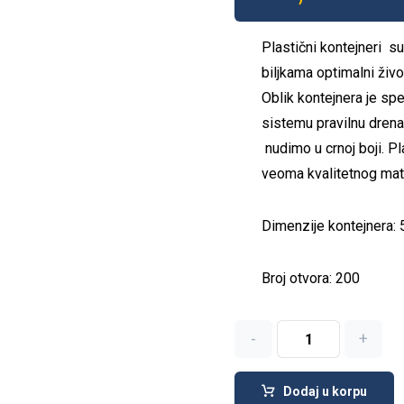
Plastični kontejneri su
biljkama optimalni živo
Oblik kontejnera je sp
sistemu pravilnu drena
nudimo u crnoj boji. Pl
veoma kvalitetnog mate
Dimenzije kontejnera:
Broj otvora: 200
-
+
Dodaj u korpu