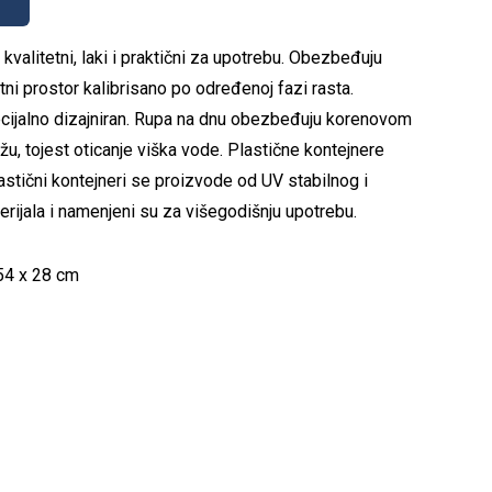
 kvalitetni, laki i praktični za upotrebu. Obezbeđuju
tni prostor kalibrisano po određenoj fazi rasta.
ecijalno dizajniran. Rupa na dnu obezbeđuju korenovom
žu, tojest oticanje viška vode. Plastične kontejnere
astični kontejneri se proizvode od UV stabilnog i
rijala i namenjeni su za višegodišnju upotrebu.
 54 x 28 cm