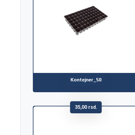
Kontejner_50
35,00
rsd.