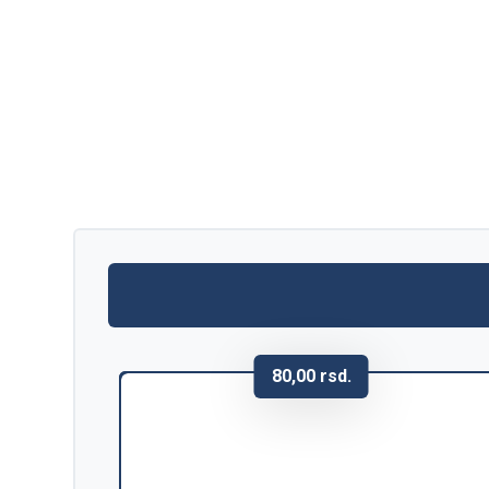
80,00
rsd.