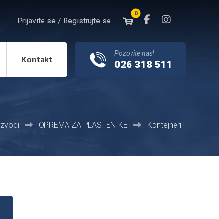
Prijavite se / Registrujte se
Pozovite nas!
Kontakt
026 318 511
izvodi
ОPREMA ZA PLASTENIKE
Kontejneri