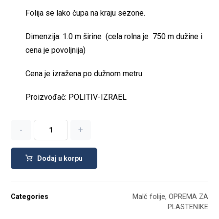
Folija se lako čupa na kraju sezone.
Dimenzija: 1.0 m širine (cela rolna je 750 m dužine i
cena je povoljnija)
Cena je izražena po dužnom metru.
Proizvođač: POLITIV-IZRAEL
-
+
Dodaj u korpu
Categories
Malč folije
,
ОPREMA ZA
PLASTENIKE