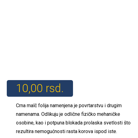
10,00
rsd.
Crna malč folija namenjena je povrtarstvu i drugim
namenama. Odlikuju je odlične fizičko mehaničke
osobine, kao i potpuna blokada prolaska svetlosti što
rezultira nemogućnosti rasta korova ispod iste.