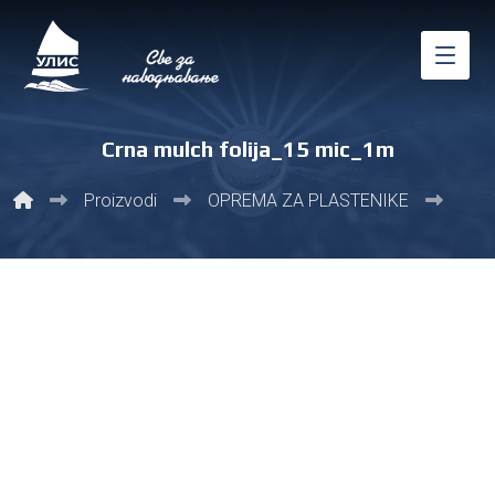
Crna mulch folija_15 mic_1m
Proizvodi
ОPREMA ZA PLASTENIKE
Malč