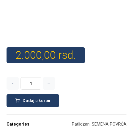
2.000,00
rsd.
-
+
Dodaj u korpu
Categories
Patlidzan
,
SEMENA POVRĆA