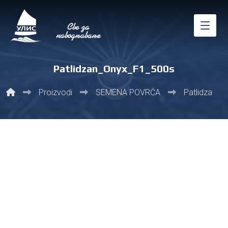
Patlidzan_Onyx_F1_500s
Proizvodi
SEMENA POVRĆA
Patlidzan