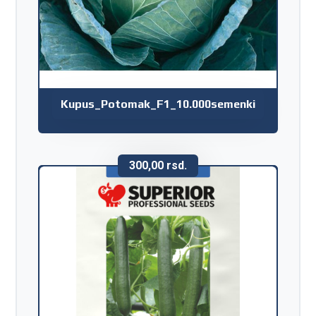
Kupus_Potomak_F1_10.000semenki
300,00
rsd.