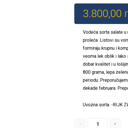
3.800,00
Vodeća sorta salate u 
proleća. Listovi su vom
formiraju krupnu i kom
veoma lek oblik i lako 
dobar kvalitet i u loš
800 grama, lepa zelena
periodu. Preporučujem
dekade februara. Prep
Uvozna sorta. -RIJK
-
+