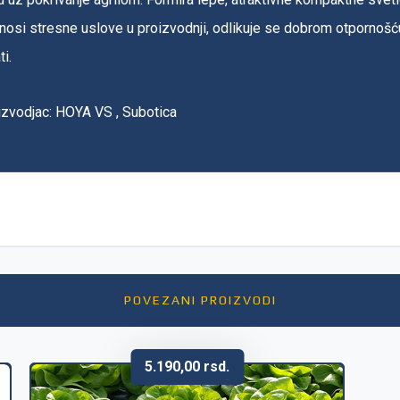
osi stresne uslove u proizvodnji, odlikuje se dobrom otpornošću
ti.
izvodjac: HOYA VS , Subotica
POVEZANI PROIZVODI
5.190,00
rsd.