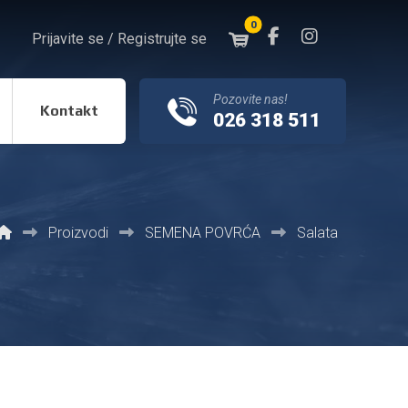
Prijavite se / Registrujte se
Pozovite nas!
Kontakt
026 318 511
Proizvodi
SEMENA POVRĆA
Salata