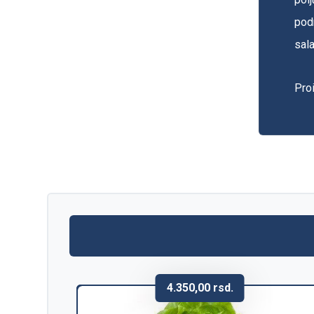
podn
sala
Pro
4.350,00
rsd.