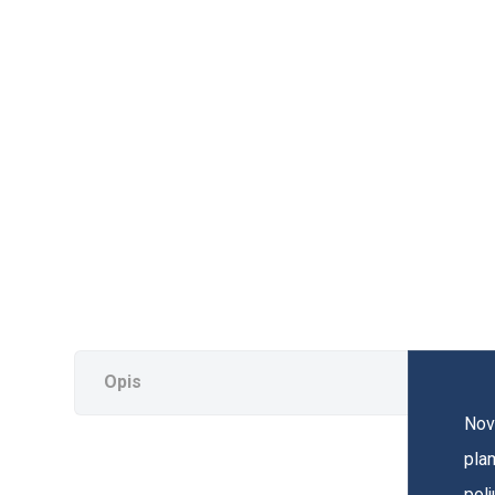
Opis
Nov
pla
polj