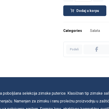
Dodaj u korpu
Categories
Salata
a poboljšana selekcija zimske puterice. Klasičnan tip zimske s
menjaču. Namenjen za zimsku i ranu prolećnu proizvodnju u zašt
u uz pokrivanje agrilom. Formira lepe, atraktivne kompaktne sve