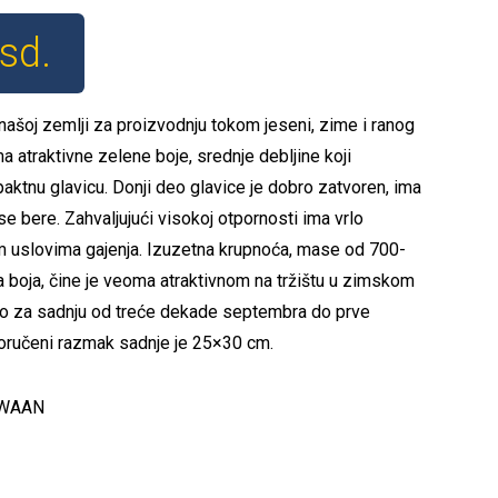
rsd.
našoj zemlji za proizvodnju tokom jeseni, zime i ranog
a atraktivne zelene boje, srednje debljine koji
paktnu glavicu. Donji deo glavice je dobro zatvoren, ima
se bere. Zahvaljujući visokoj otpornosti ima vrlo
ijim uslovima gajenja. Izuzetna krupnoća, mase od 700-
 boja, čine je veoma atraktivnom na tržištu u zimskom
o za sadnju od treće dekade septembra do prve
oručeni razmak sadnje je 25×30 cm.
 ZWAAN