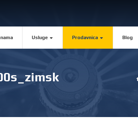
 nama
Usluge
Prodavnica
Blog
000s_zimsk