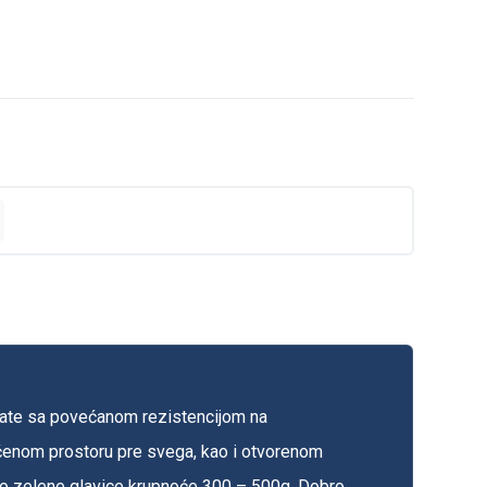
alate sa povećanom rezistencijom na
ićenom prostoru pre svega, kao i otvorenom
tlo zelene glavice krupnoće 300 – 500g. Dobro