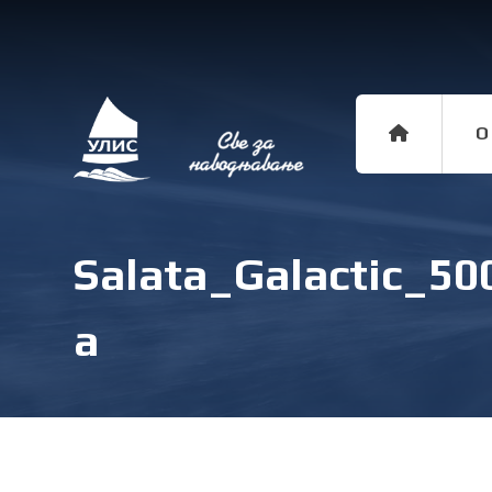
O
Salata_Galactic_5
a