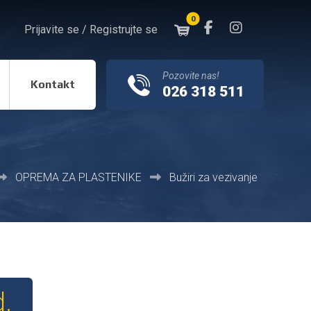
Prijavite se / Registrujte se
Pozovite nas!
Kontakt
026 318 511
ОPREMA ZA PLASTENIKE
Bužiri za vezivanje
d.