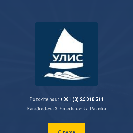
Pozovite nas :
+381 (0) 26 318 511
Karađorđeva 3, Smederevska Palanka
O nama