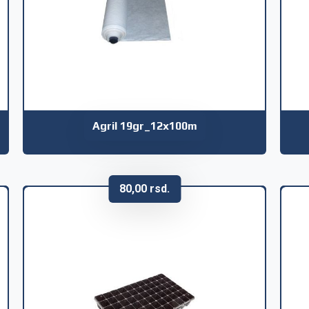
Agril 19gr_12x100m
80,00
rsd.