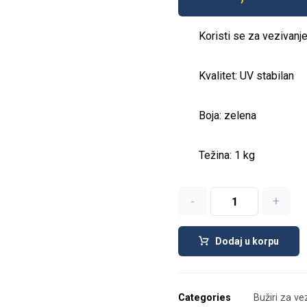
Koristi se za vezivanje
Kvalitet: UV stabilan
Boja: zelena
Težina: 1 kg
-
+
Dodaj u korpu
Categories
Bužiri za ve