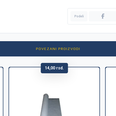
POVEZANI PROIZVODI
14,00
rsd.