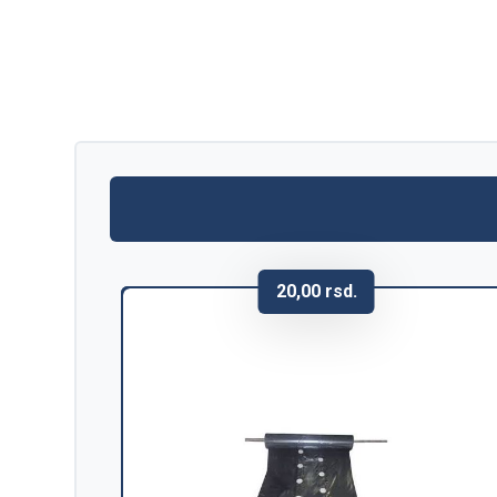
20,00
rsd.