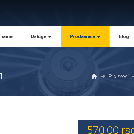
 nama
Usluge
Prodavnica
Blog
m
Proizvodi
570,00
rs