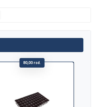
80,00
rsd.