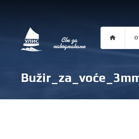
O
Bužir_za_voće_3m