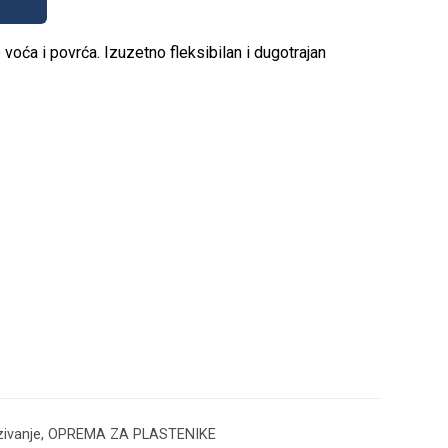
 voća i povrća. Izuzetno fleksibilan i dugotrajan
zivanje
,
ОPREMA ZA PLASTENIKE