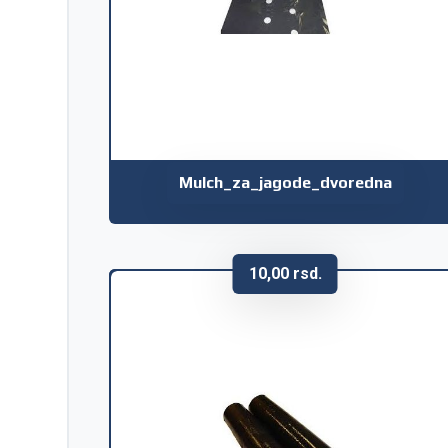
Mulch_za_jagode_dvoredna
10,00
rsd.