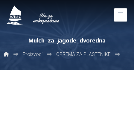
Mulch_za_jagode_dvoredna
Proizvodi
ОPREMA ZA PLASTENIKE
Malč