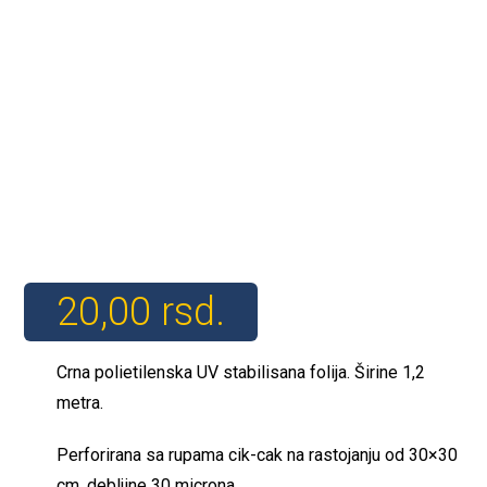
20,00
rsd.
Crna polietilenska UV stabilisana folija. Širine 1,2
metra.
Perforirana sa rupama cik-cak na rastojanju od 30×30
cm, debljine 30 microna.