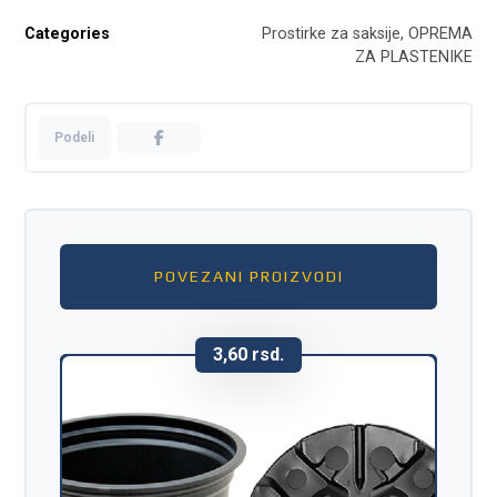
Categories
Prostirke za saksije
,
ОPREMA
ZA PLASTENIKE
POVEZANI PROIZVODI
3,60
rsd.