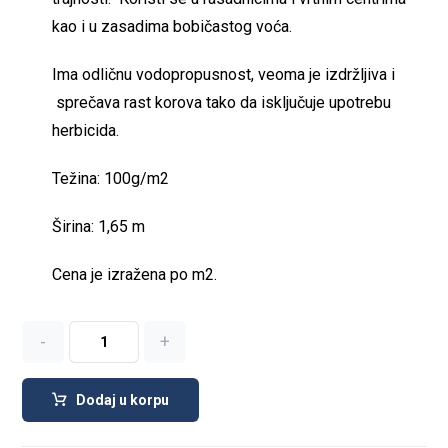
kao i u zasadima bobičastog voća.
Ima odličnu vodopropusnost, veoma je izdržljiva i
sprečava rast korova tako da isključuje upotrebu
herbicida.
Težina: 100g/m2
Širina: 1,65 m
Cena je izražena po m2.
-
+
Dodaj u korpu