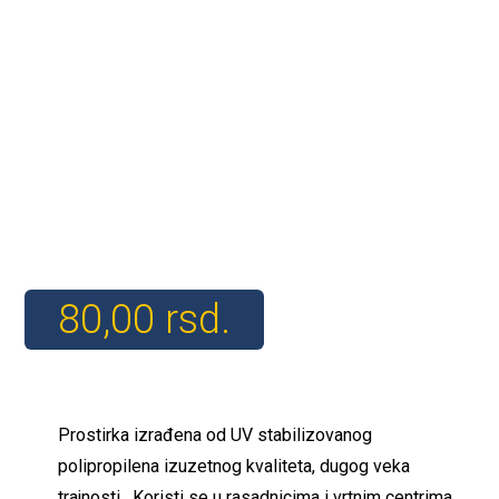
80,00
rsd.
Prostirka izrađena od UV stabilizovanog
polipropilena izuzetnog kvaliteta, dugog veka
trajnosti. Koristi se u rasadnicima i vrtnim centrima