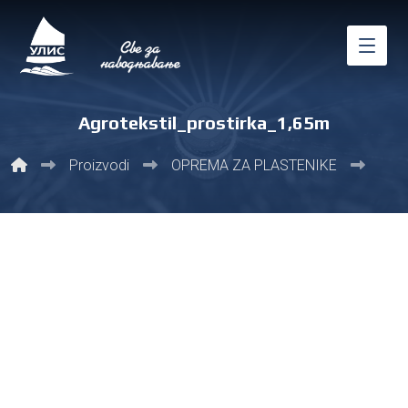
Agrotekstil_prostirka_1,65m
Proizvodi
ОPREMA ZA PLASTENIKE
Pros