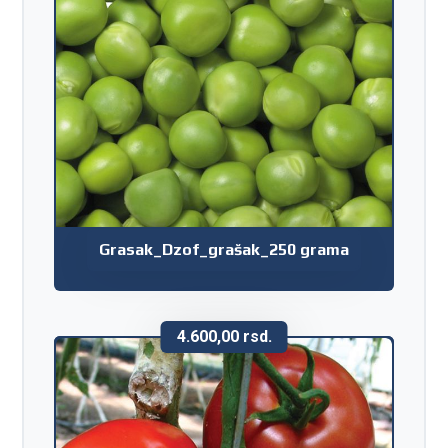
Grasak_Dzof_grašak_250 grama
4.600,00
rsd.