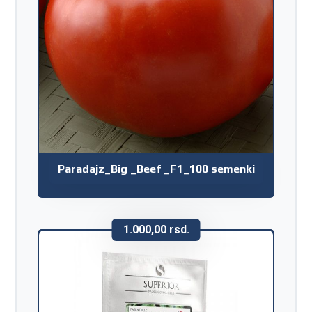
Paradajz_Big _Beef _F1_100 semenki
1.000,00
rsd.