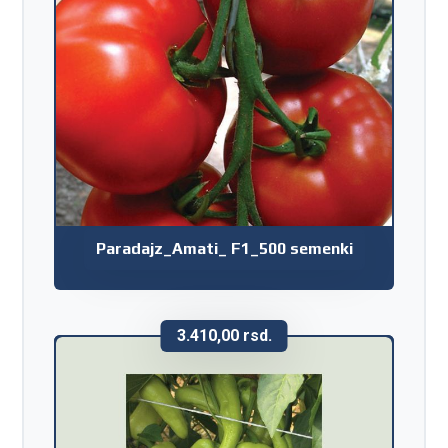
Paradajz_Amati_ F1_500 semenki
3.410,00
rsd.