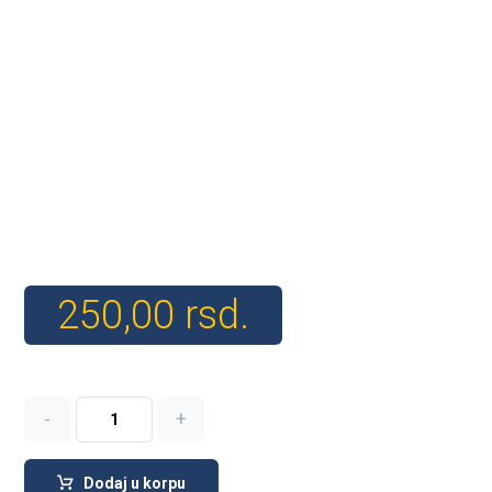
250,00
rsd.
-
+
Dodaj u korpu