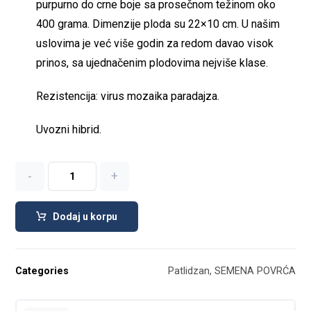
purpurno do crne boje sa prosečnom težinom oko
400 grama. Dimenzije ploda su 22×10 cm. U našim
uslovima je već više godin za redom davao visok
prinos, sa ujednačenim plodovima nejviše klase.
Rezistencija: virus mozaika paradajza.
Uvozni hibrid.
-
+
Dodaj u korpu
Categories
Patlidzan
,
SEMENA POVRĆA