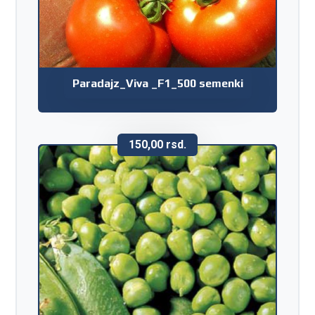
Paradajz_Viva _F1_500 semenki
150,00
rsd.