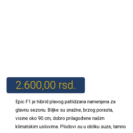
2.600,00
rsd.
Epic F1 je hibrid plavog patlidzana namenjena za
glavnu sezonu. Biljke su snažne, brzog porasta,
visine oko 90 cm, dobro prilagođene našim
klimatskim uslovima. Plodovi su u obliku suze, tamno