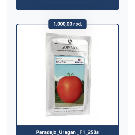
1.000,00
rsd.
Paradajz_Uragan _F1_250s