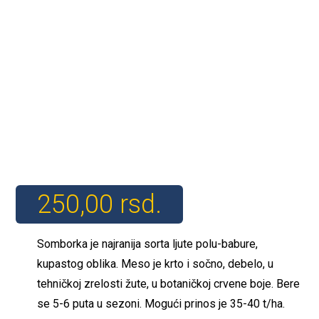
250,00
rsd.
Somborka je najranija sorta ljute polu-babure,
kupastog oblika. Meso je krto i sočno, debelo, u
tehničkoj zrelosti žute, u botaničkoj crvene boje. Bere
se 5-6 puta u sezoni. Mogući prinos je 35-40 t/ha.