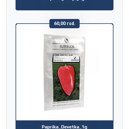
60,00
rsd.
Paprika_Devetka_1g