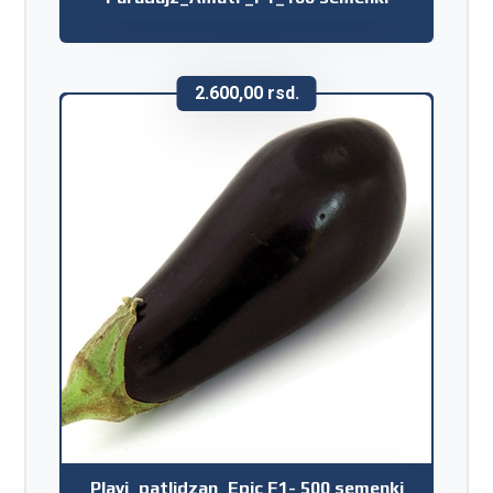
2.600,00
rsd.
Plavi_patlidzan_Epic F1- 500 semenki