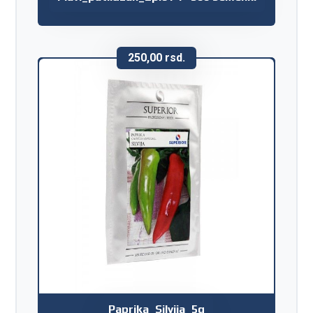
250,00
rsd.
Paprika_Silvija_5g