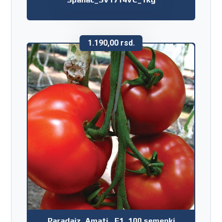
1.190,00
rsd.
Paradajz_Amati _F1_100 semenki