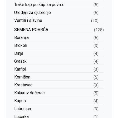
Trake kap po kap za povrće
(5)
Uredjaji za djubrenje
(6)
Ventili i slavine
(20)
SEMENA POVRĆA
(128)
Boranija
(6)
Brokoli
(3)
Dinja
(4)
Grašak
(4)
Karfiol
(3)
Kornišon
(5)
Krastavac
(3)
Kukuruz šećerac
(5)
Kupus
(4)
Lubenica
(3)
Lucerka
(1)