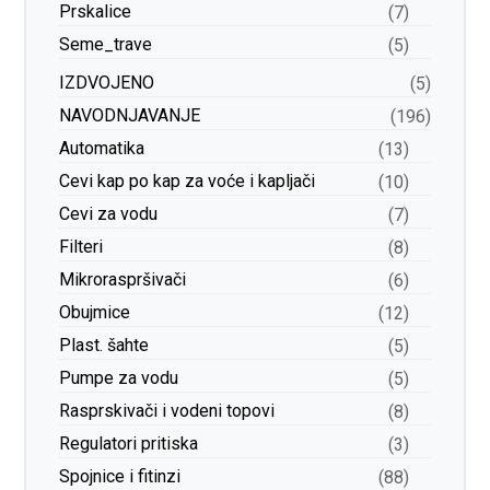
Prskalice
(7)
Seme_trave
(5)
IZDVOJENO
(5)
NAVODNJAVANJE
(196)
Automatika
(13)
Cevi kap po kap za voće i kapljači
(10)
Cevi za vodu
(7)
Filteri
(8)
Mikroraspršivači
(6)
Obujmice
(12)
Plast. šahte
(5)
Pumpe za vodu
(5)
Rasprskivači i vodeni topovi
(8)
Regulatori pritiska
(3)
Spojnice i fitinzi
(88)