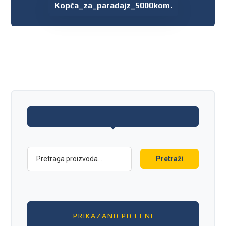
Kopča_za_paradajz_5000kom.
Pretraži
PRIKAZANO PO CENI