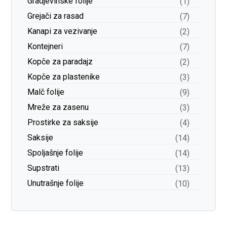
Gradjevinske folije
(1)
Grejači za rasad
(7)
Kanapi za vezivanje
(2)
Kontejneri
(7)
Kopče za paradajz
(2)
Kopče za plastenike
(3)
Malč folije
(9)
Mreže za zasenu
(3)
Prostirke za saksije
(4)
Saksije
(14)
Spoljašnje folije
(14)
Supstrati
(13)
Unutrašnje folije
(10)