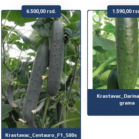
6.500,00
rsd.
1.590,00
rs
Krastavac_Darina
grama
Krastavac_Centauro_F1_500s