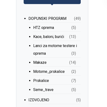
DOPUNSKI PROGRAM
(49)
HTZ oprema
(5)
Kace, baloni, burići
(13)
Lanci za motorne testere i
oprema
(3)
Makaze
(14)
Motorne_prskalice
(2)
Prskalice
(7)
Seme_trave
(5)
IZDVOJENO
(5)