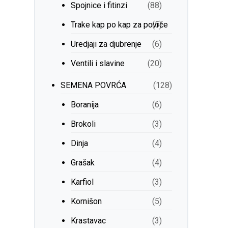
Spojnice i fitinzi
(88)
Trake kap po kap za povrće
(5)
Uredjaji za djubrenje
(6)
Ventili i slavine
(20)
SEMENA POVRĆA
(128)
Boranija
(6)
Brokoli
(3)
Dinja
(4)
Grašak
(4)
Karfiol
(3)
Kornišon
(5)
Krastavac
(3)