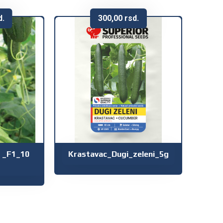
d.
300,00
rsd.
 _F1_10
Krastavac_Dugi_zeleni_5g