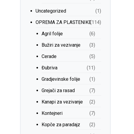
Uncategorized
(1)
ОPREMA ZA PLASTENIKE
(114)
Agril folije
(6)
Bužiri za vezivanje
(3)
Cerade
(5)
Đubriva
(11)
Gradjevinske folije
(1)
Grejači za rasad
(7)
Kanapi za vezivanje
(2)
Kontejneri
(7)
Kopče za paradajz
(2)