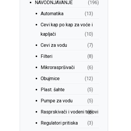
NAVODNJAVANJE
(196)
Automatika
(13)
Cevi kap po kap za voće i
kapljači
(10)
Cevi za vodu
(7)
Filteri
(8)
Mikroraspršivači
(6)
Obujmice
(12)
Plast. šahte
(5)
Pumpe za vodu
(5)
Rasprskivači i vodeni topovi
(8)
Regulatori pritiska
(3)