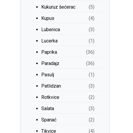
Kukuruz šećerac
(5)
Kupus
(4)
Lubenica
(3)
Lucerka
(1)
Paprika
(36)
Paradajz
(36)
Pasulj
(1)
Patlidzan
(3)
Rotkvice
(2)
Salata
(3)
Spanać
(2)
Tikvice
(4)