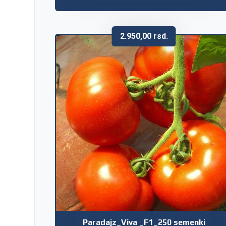
2.950,00
rsd.
Paradajz_Viva _F1_250 semenki