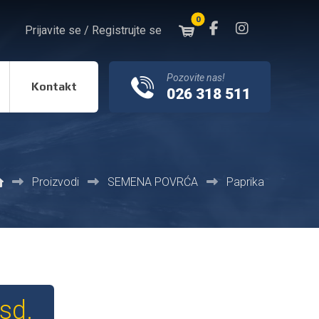
Prijavite se / Registrujte se
Pozovite nas!
Kontakt
026 318 511
Proizvodi
SEMENA POVRĆA
Paprika
rsd.