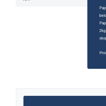
Papr
belo
Papr
2kg 
oko
Pro