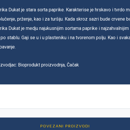
ika Dukat je stara sorta paprike. Karakterise je hrskavo i tvrdo
lučenje, prženje, kao i za turšiju. Kada skroz sazri bude crvene boj
ika Dukat je medju najukusnijim sortama paprike i najzahvalnijim 
po stablu. Gaji se u i u plasteniku i na tvorenom polju. Kao i svaka
pavanje.
izvodjac: Bioprodukt proizvodnja, Čačak
POVEZANI PROIZVODI