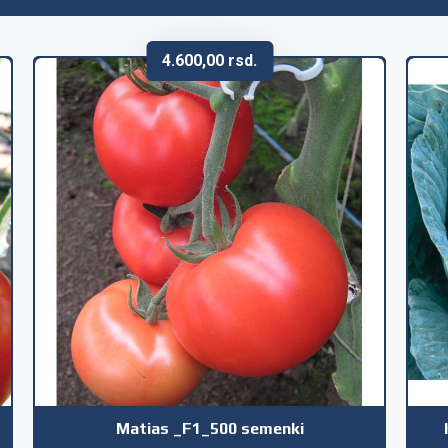
4.600,00
rsd.
Matias _F1_500 semenki