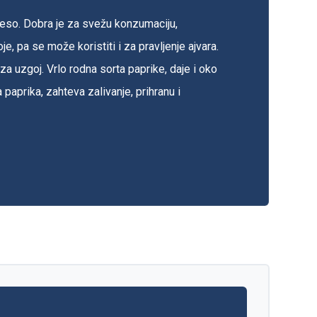
 meso. Dobra je za svežu konzumaciju,
e, pa se može koristiti i za pravljenje ajvara.
za uzgoj. Vrlo rodna sorta paprike, daje i oko
 paprika, zahteva zalivanje, prihranu i