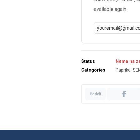
available again
Status
Nema na z
Categories
Paprika
,
SE