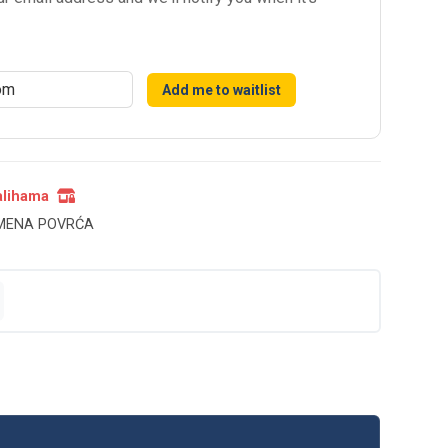
Add me to waitlist
alihama
MENA POVRĆA