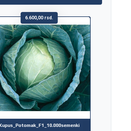
6.600,00
rsd.
Kupus_Potomak_F1_10.000semenki