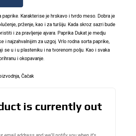
a paprike. Karakterise je hrskavo i tvrdo meso. Dobra je
učenje, prženje, kao i za turšiju. Kada skroz sazri bude
stiti i za pravljenje ajvara. Paprika Dukat je medju
e i najzahvalnijim za uzgoj. Vrlo rodna sorta paprike,
ji se u i u plasteniku i na tvorenom polju. Kao i svaka
prihranu i okopavanje.
oizvodnja, Čačak
duct is currently out
ur email address and we'll notify you when it's