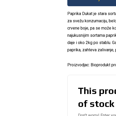
Paprika Dukat je stara sort
za svežu konzumaciju, belol
crvene boje, pa se može kori
najukusnijim sortama paprik
daje i oko 2kg po stablu. Ga
paprika, zahteva zalivanje, 
Proizvodjac: Bioprodukt pr
This pro
of stock
Don't worry! Enter yo