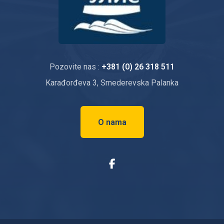
Pozovite nas :
+381 (0) 26 318 511
Karađorđeva 3, Smederevska Palanka
O nama